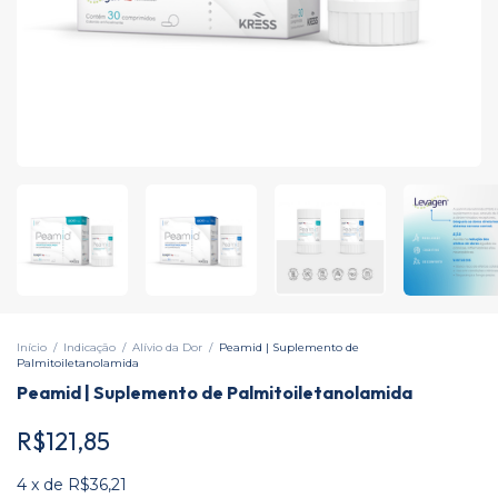
Início
/
Indicação
/
Alívio da Dor
/
Peamid | Suplemento de
Palmitoiletanolamida
Peamid | Suplemento de Palmitoiletanolamida
R$121,85
4
x
de
R$36,21