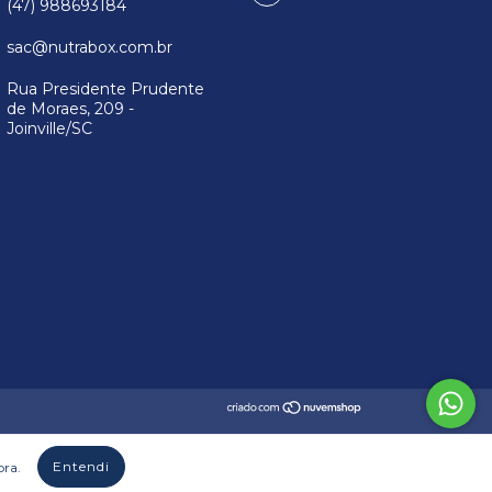
(47) 988693184
sac@nutrabox.com.br
Rua Presidente Prudente
de Moraes, 209 -
Joinville/SC
Entendi
pra.