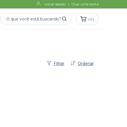
Iniciar sessão
|
Criar uma conta
(
0
)
Filtrar
Ordenar