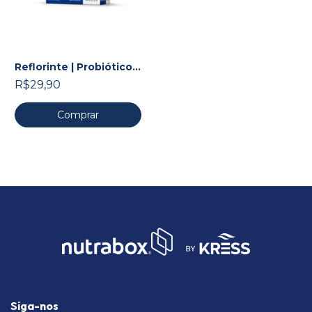
Reflorinte | Probiótico
Bifidobacterium lactis
R$29,90
Comprar
Siga-nos