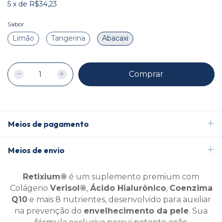
5
x
de
R$34,23
Sabor
Limão
Tangerina
Abacaxi
Meios de pagamento
Meios de envio
Retixium
®
é um s
uplemento premium com
Colágeno
Verisol
®
,
Ácido Hialurônico
,
Coenzima
Q10
e mais 8 nutrientes, desenvolvido para auxiliar
na prevenção do
envelhecimento da pele
. Sua