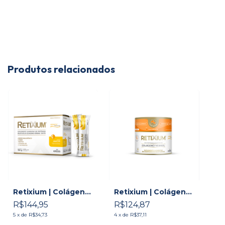
Produtos relacionados
Retixium | Colágeno
Retixium | Colágeno
Verisol + Ácido
Verisol + Ácido
R$144,95
R$124,87
Hialurônico +
Hialurônico +
Associações
5
x
de
R$34,73
Associações
4
x
de
R$37,11